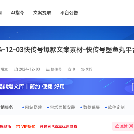
闻
AI指令
文案提取
平台公告
24-12-03快传号爆款文案素材-快传号墨鱼丸
熊爆文
2024-12-03
快传号
0
935
酷熊爆文库
丨简约 便捷 好用
增值服务：
网站搭建
宝塔面板安装
数据采集
软件定制
点赞 (
0
)
爆款币
VIP折扣
开通VIP尊享优惠特权