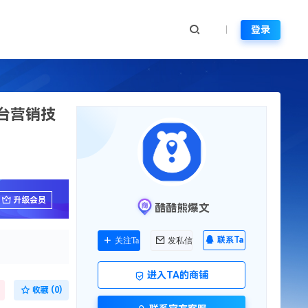
登录
平台营销技
升级会员
酷酷熊爆文
联系Ta
关注Ta
发私信
进入TA的商铺
收藏 (0)