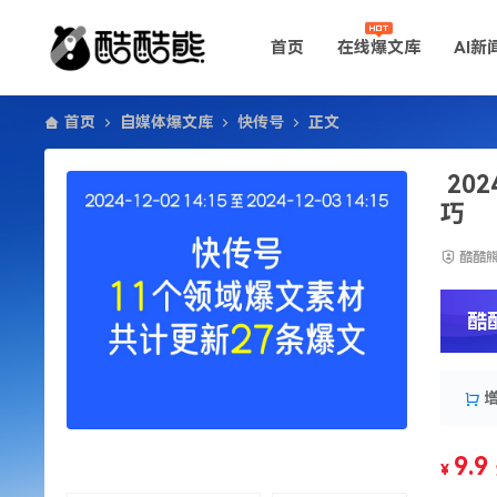
首页
在线爆文库
AI新
首页
自媒体爆文库
快传号
正文
20
巧
酷酷
酷
9.9
¥