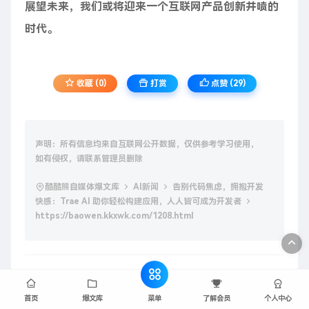
展望未来，我们或将迎来一个互联网产品创新井喷的
时代。
收藏 (0)
打赏
点赞 (
29
)
声明：所有信息均来自互联网公开数据，仅供参考学习使用，
如有侵权，请联系管理员删除
酷酷熊自媒体爆文库
AI新闻
告别代码焦虑，拥抱开发
快感：Trae AI 助你轻松构建应用，人人皆可成为开发者
https://baowen.kkxwk.com/1208.html
菜单
首页
爆文库
了解会员
个人中心
DeepSeek-R1 官方提示词和参数配置：部署开源671B与DeepSeek官方表现一致
Ray2 视频模型：自然运动与电影级视觉的视频生成模型