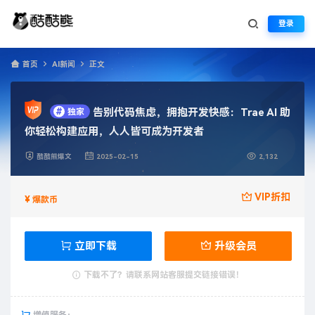
登录
首页
AI新闻
正文
告别代码焦虑，拥抱开发快感：Trae AI 助
#
独家
你轻松构建应用，人人皆可成为开发者
酷酷熊爆文
2025-02-15
2,132
VIP折扣
¥
爆款币
立即下载
升级会员
下载不了？请联系网站客服提交链接错误！