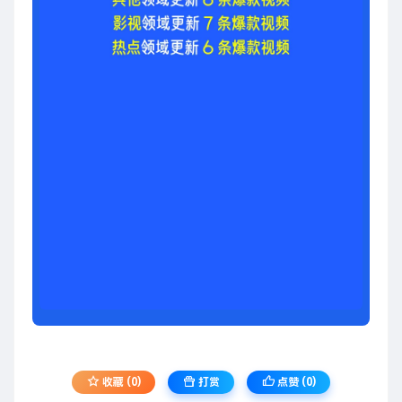
收藏 (0)
打赏
点赞 (
0
)