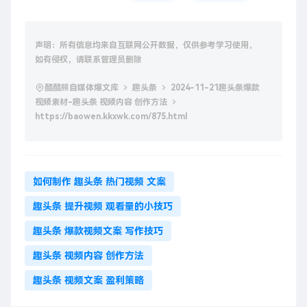
声明：所有信息均来自互联网公开数据，仅供参考学习使用，
如有侵权，请联系管理员删除
酷酷熊自媒体爆文库
趣头条
2024-11-21趣头条爆款
视频素材-趣头条 视频内容 创作方法
https://baowen.kkxwk.com/875.html
如何制作 趣头条 热门视频 文案
趣头条 提升视频 观看量的小技巧
趣头条 爆款视频文案 写作技巧
趣头条 视频内容 创作方法
趣头条 视频文案 盈利策略