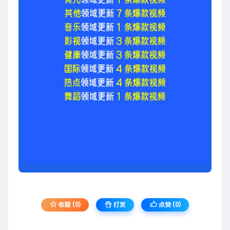
收藏 (0)
打赏
点赞 (
0
)