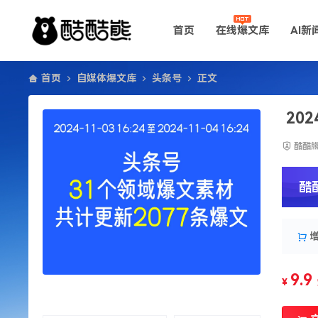
首页
在线爆文库
AI新
首页
自媒体爆文库
头条号
正文
20
酷酷
酷
9.9
¥