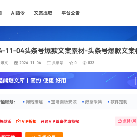
闻
AI指令
文案提取
平台公告
24-11-04头条号爆款文案素材-头条号爆款文
熊爆文
2024-11-04
头条号
0
833
酷熊爆文库
丨简约 便捷 好用
增值服务：
网站搭建
宝塔面板安装
数据采集
软件定制
点赞 (
0
)
爆款币
VIP折扣
开通VIP尊享优惠特权