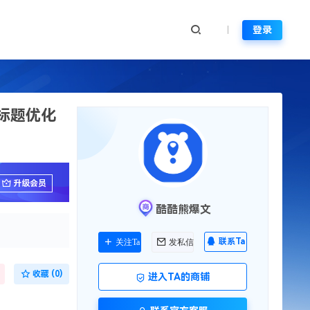
登录
案标题优化
升级会员
酷酷熊爆文
联系Ta
关注Ta
发私信
收藏 (0)
进入TA的商铺