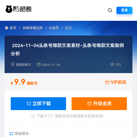
登录
首页
自媒体爆文库
头条号
正文
2024-11-04头条号爆款文案素材-头条号爆款文案案例
分析
酷酷熊爆文
2024-11-04
777
9.9
VIP折扣
¥
爆款币
立即下载
升级会员
下载不了？请联系网站客服提交链接错误！
增值服务：