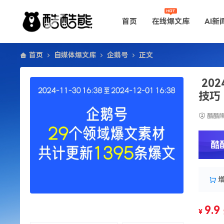
首页
在线爆文库
AI新
首页
自媒体爆文库
企鹅号
正文
20
技巧
酷酷
酷
9.9
¥