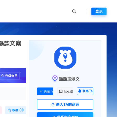
登录
报爆款文案
升级会员
酷酷熊爆文
联系Ta
关注Ta
发私信
进入TA的商铺
收藏 (0)