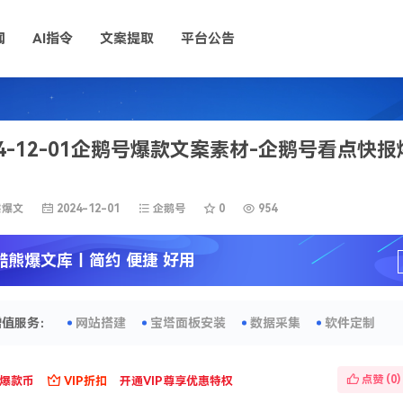
闻
AI指令
文案提取
平台公告
24-12-01企鹅号爆款文案素材-企鹅号看点快
熊爆文
2024-12-01
企鹅号
0
954
酷熊爆文库
丨简约 便捷 好用
增值服务：
网站搭建
宝塔面板安装
数据采集
软件定制
点赞 (
0
)
爆款币
VIP折扣
开通VIP尊享优惠特权