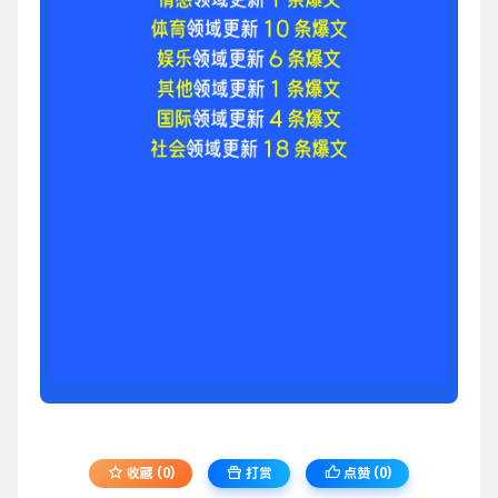
收藏 (0)
打赏
点赞 (
0
)