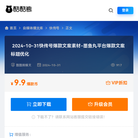
登录
首页
自媒体爆文库
快传号
正文
2024-10-31快传号爆款文案素材-墨鱼丸平台爆款文案
标题优化
酷酷熊爆文
2024-10-31
917
9.9
VIP折扣
¥
爆款币
立即下载
升级会员
下载不了？请联系网站客服提交链接错误！
增值服务：