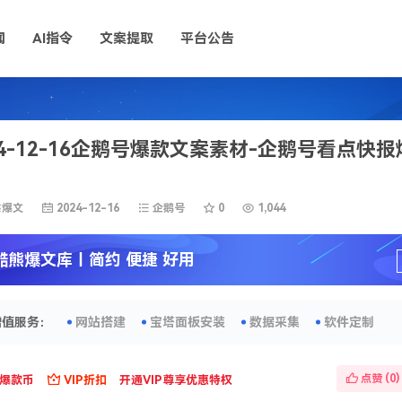
闻
AI指令
文案提取
平台公告
24-12-16企鹅号爆款文案素材-企鹅号看点快
熊爆文
2024-12-16
企鹅号
0
1,044
酷熊爆文库
丨简约 便捷 好用
增值服务：
网站搭建
宝塔面板安装
数据采集
软件定制
点赞 (
0
)
爆款币
VIP折扣
开通VIP尊享优惠特权