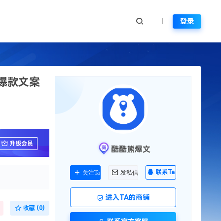
登录
报爆款文案
升级会员
酷酷熊爆文
联系Ta
关注Ta
发私信
进入TA的商铺
收藏 (0)