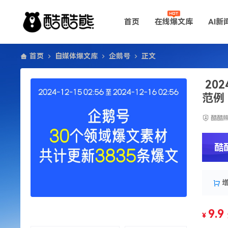
首页
在线爆文库
AI新
首页
自媒体爆文库
企鹅号
正文
20
范例
酷酷
酷
9.9
¥