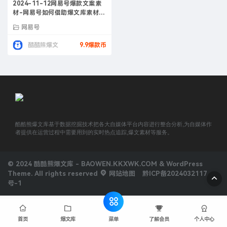
2024-11-12网易号爆款文案素
材-网易号如何借助爆文库素材出
爆款
网易号
酷酷熊爆文
9.9爆款币
酷酷熊爆文库基于数据挖掘技术把各大自媒体平台内容进行整合分析,为自媒体作
者提供在运营过程中需要用到的实时热点追踪,爆文素材等服务。
© 2024 酷酷熊爆文库 - BAOWEN.KKXWK.COM & WordPress
Theme. All rights reserved
网站地图
黔ICP备2024032117
号-1
菜单
首页
爆文库
了解会员
个人中心