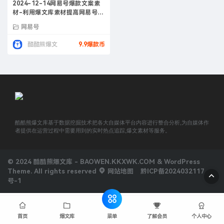
2024-12-14网易号爆款文案素
材-利用爆文库素材提高网易号收
入
网易号
酷酷熊爆文
9.9爆款币
酷酷熊爆文库基于数据挖掘技术把各大自媒体平台内容进行整合分析,为自媒体作
者提供在运营过程中需要用到的实时热点追踪,爆文素材等服务。
© 2024 酷酷熊爆文库 - BAOWEN.KKXWK.COM & WordPress
Theme. All rights reserved
网站地图
黔ICP备2024032117
号-1
菜单
首页
爆文库
了解会员
个人中心