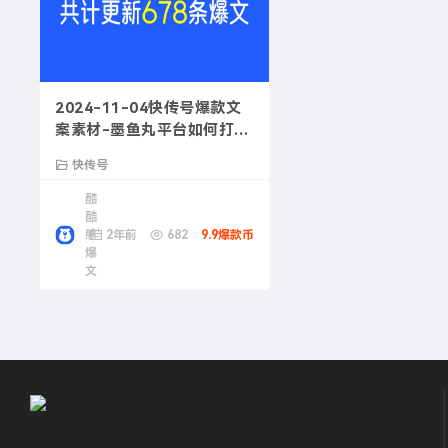
2024-11-04快传号爆款文
案素材-墨鱼丸平台如何打造
爆款内容
快传号
酷
酷
熊
2年前
682
9.9爆款币
爆
文