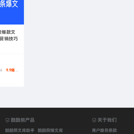
传号爆款文
台营销技巧
6
9.9爆款币
酷酷熊产品
关于我们
酷酷熊文库助手
酷酷熊爆文库
用户服务条款