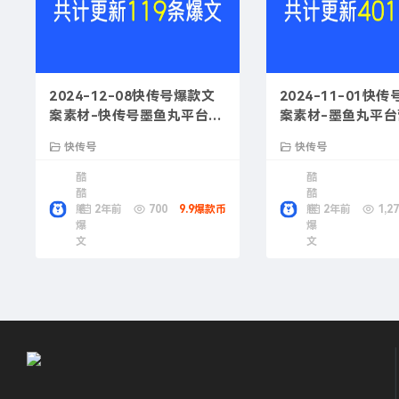
2024-12-08快传号爆款文
2024-11-01快
案素材-快传号墨鱼丸平台推
案素材-墨鱼丸平
荐
快传号
快传号
酷
酷
酷
酷
熊
2年前
700
9.9爆款币
熊
2年前
1,27
爆
爆
文
文