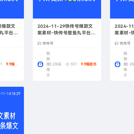
传号爆款文
2024-11-29快传号爆款文
2024-
鱼丸平台成
案素材-快传号墨鱼丸平台成
案素材-
功案例
销策略
快传号
快传号
酷
酷
酷
酷
1
9.9爆款币
熊
2年前
551
9.9爆款币
熊
2
爆
爆
文
文