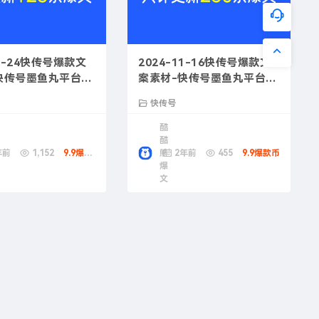
11-24快传号爆款文
2024-11-16快传号爆款文
快传号墨鱼丸平台营
案素材-快传号墨鱼丸平台成
功案例
快传号
酷
酷
年前
1,152
9.9爆款币
熊
2年前
455
9.9爆款币
爆
文