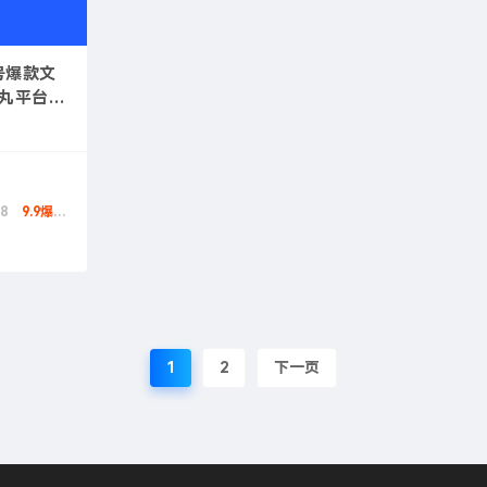
传号爆款文
鱼丸平台使
8
9.9爆款币
1
2
下一页