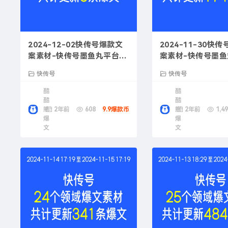
2024-12-02快传号爆款文
2024-11-30快
案素材-快传号墨鱼丸平台使
案素材-快传号墨
用技巧
功案例
快传号
快传号
酷
酷
酷
酷
熊
2年前
608
9.9爆款币
熊
2年前
1,49
爆
爆
文
文