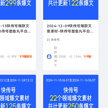
12-15快传号爆款文
2024-12-09快传号爆款文
快传号墨鱼丸平台成
案素材-快传号墨鱼丸平台成
功案例
快传号
酷
酷
年前
898
9.9爆款币
熊
2年前
1,344
9.9爆款币
爆
文