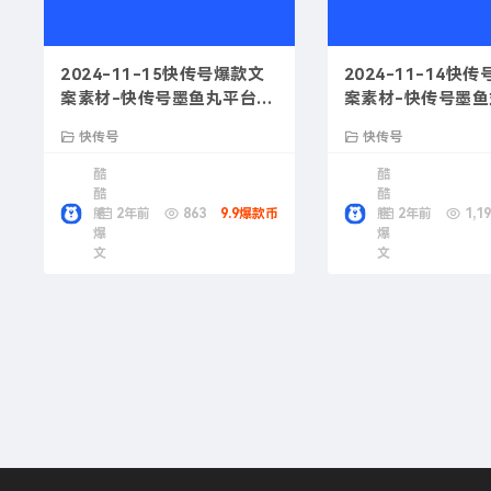
2024-11-15快传号爆款文
2024-11-14快
案素材-快传号墨鱼丸平台用
案素材-快传号墨
户评价
用技巧
快传号
快传号
酷
酷
酷
酷
熊
2年前
863
9.9爆款币
熊
2年前
1,19
爆
爆
文
文