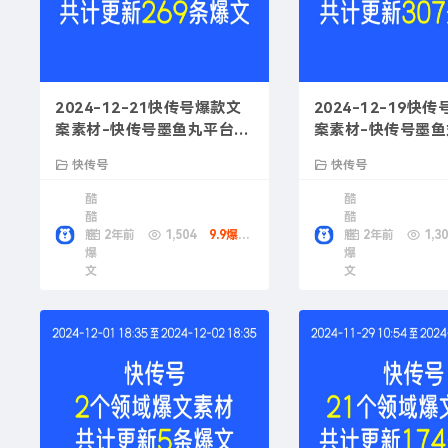
2024-12-21快传号爆款文
2024-12-19快
案素材-快传号墨鱼丸平台热
案素材-快传号墨
门产品推荐
销策略
快传号
快传号
酷
酷
酷
酷
熊
2年前
1,504
9.9爆款币
熊
2年前
1,30
爆
爆
文
文