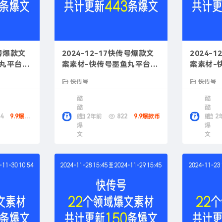
传号爆款文
2024-12-17快传号爆款文
2024-
鱼丸平台营
案素材-快传号墨鱼丸平台使
案素材-
用技巧
功案例
快传号
快传号
酷
酷
酷
酷
4
9.9爆款币
熊
2年前
822
9.9爆款币
熊
2
爆
爆
文
文