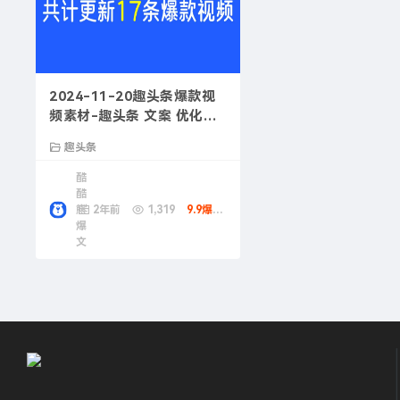
2024-11-20趣头条爆款视
频素材-趣头条 文案 优化方
法
趣头条
酷
酷
熊
2年前
1,319
9.9爆款币
爆
文