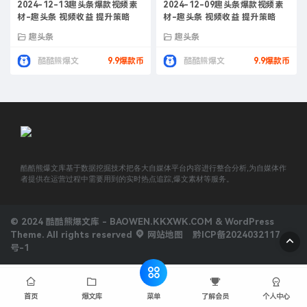
2024-12-13趣头条爆款视频素
2024-12-09趣头条爆款视频素
材-趣头条 视频收益 提升策略
材-趣头条 视频收益 提升策略
趣头条
趣头条
酷酷熊爆文
9.9爆款币
酷酷熊爆文
9.9爆款币
酷酷熊爆文库基于数据挖掘技术把各大自媒体平台内容进行整合分析,为自媒体作
者提供在运营过程中需要用到的实时热点追踪,爆文素材等服务。
© 2024 酷酷熊爆文库 - BAOWEN.KKXWK.COM & WordPress
Theme. All rights reserved
网站地图
黔ICP备2024032117
号-1
菜单
首页
爆文库
了解会员
个人中心