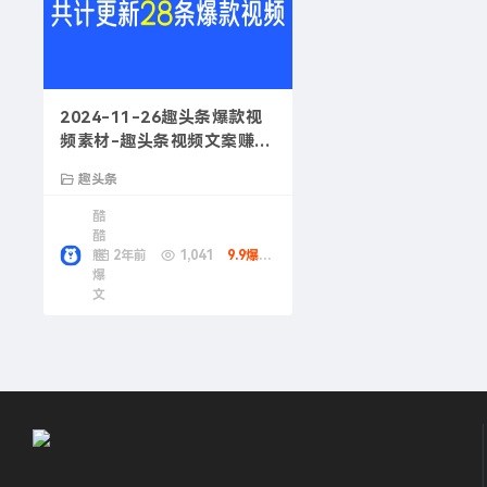
2024-11-26趣头条爆款视
频素材-趣头条视频文案赚钱
技巧
趣头条
酷
酷
熊
2年前
1,041
9.9爆款币
爆
文