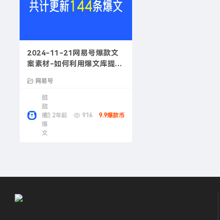
2024-11-21网易号爆款文
案素材-如何利用爆文库提升
网易号的收益
网易号
酷
酷
熊
2年前
916
9.9爆款币
爆
文