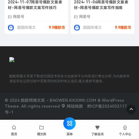
2024-11-07网易号爆款文案素
2024-11-06网易号爆款文案素
材-网易号爆款文案写作技巧
材-网易号爆款文案写作指南
网易号
网易号
酷酷熊爆文
9.9爆款币
酷酷熊爆文
9.9爆款币
酷酷熊爆文库基于数据挖掘技术把各大自媒体平台内容进行整合分析,为自媒体作
者提供在运营过程中需要用到的实时热点追踪,爆文素材等服务。
© 2024 酷酷熊爆文库 - BAOWEN.KKXWK.COM & WordPress
Theme. All rights reserved
网站地图
黔ICP备2024032117
号-1
菜单
首页
爆文库
了解会员
个人中心