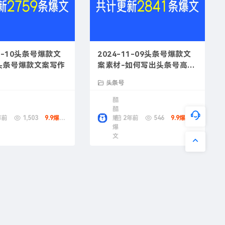
11-10头条号爆款文
2024-11-09头条号爆款文
头条号爆款文案写作
案素材-如何写出头条号高阅
读量文章
头条号
酷
酷
年前
1,503
9.9爆款币
熊
2年前
546
9.9爆款币
爆
文