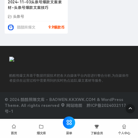
2024-11-03头条号爆款文案素
材-头条号爆款文案技巧
头条号
酷酷熊爆文
9.9爆款币
酷酷熊爆文库基于数据挖掘技术把各大自媒体平台内容进行整合分析,为自媒体作
者提供在运营过程中需要用到的实时热点追踪,爆文素材等服务。
© 2024 酷酷熊爆文库 - BAOWEN.KKXWK.COM & WordPress
Theme. All rights reserved
网站地图
黔ICP备2024032117
号-1
菜单
首页
爆文库
了解会员
个人中心