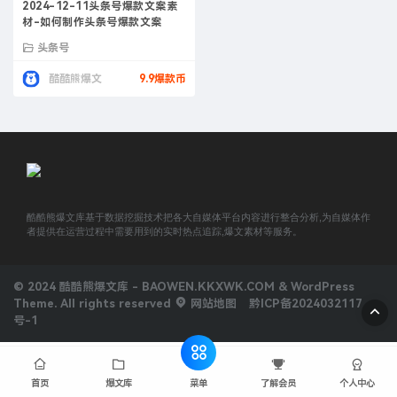
2024-12-11头条号爆款文案素
材-如何制作头条号爆款文案
头条号
酷酷熊爆文
9.9爆款币
酷酷熊爆文库基于数据挖掘技术把各大自媒体平台内容进行整合分析,为自媒体作
者提供在运营过程中需要用到的实时热点追踪,爆文素材等服务。
© 2024 酷酷熊爆文库 - BAOWEN.KKXWK.COM & WordPress
Theme. All rights reserved
网站地图
黔ICP备2024032117
号-1
菜单
首页
爆文库
了解会员
个人中心