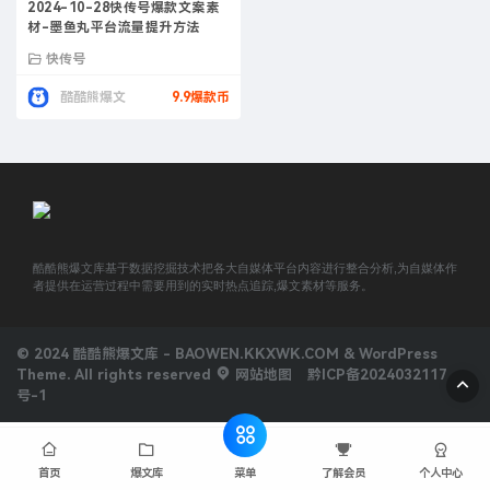
2024-10-28快传号爆款文案素
材-墨鱼丸平台流量提升方法
快传号
酷酷熊爆文
9.9爆款币
酷酷熊爆文库基于数据挖掘技术把各大自媒体平台内容进行整合分析,为自媒体作
者提供在运营过程中需要用到的实时热点追踪,爆文素材等服务。
© 2024 酷酷熊爆文库 - BAOWEN.KKXWK.COM & WordPress
Theme. All rights reserved
网站地图
黔ICP备2024032117
号-1
菜单
首页
爆文库
了解会员
个人中心