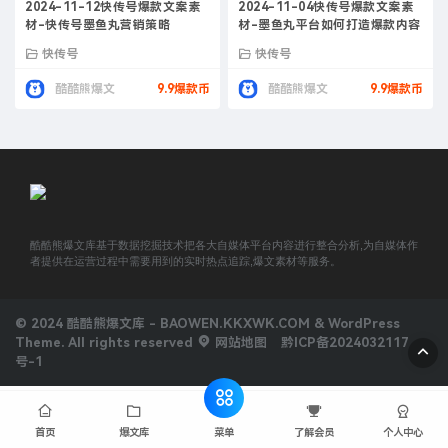
2024-11-12快传号爆款文案素
2024-11-04快传号爆款文案素
材-快传号墨鱼丸营销策略
材-墨鱼丸平台如何打造爆款内容
快传号
快传号
酷酷熊爆文
9.9爆款币
酷酷熊爆文
9.9爆款币
酷酷熊爆文库基于数据挖掘技术把各大自媒体平台内容进行整合分析,为自媒体作
者提供在运营过程中需要用到的实时热点追踪,爆文素材等服务。
© 2024 酷酷熊爆文库 - BAOWEN.KKXWK.COM & WordPress
Theme. All rights reserved
网站地图
黔ICP备2024032117
号-1
菜单
首页
爆文库
了解会员
个人中心