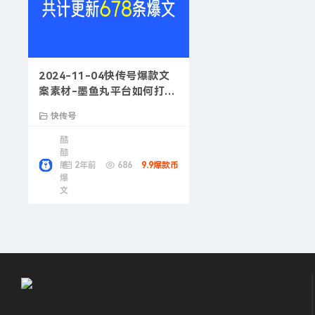
2024-11-04快传号爆款文
案素材-墨鱼丸平台如何打造
爆款内容
快传号
酷
酷
熊
2年前
686
9.9爆款币
爆
文