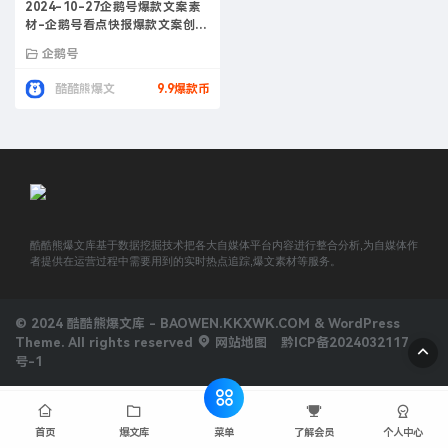
2024-10-27企鹅号爆款文案素
材-企鹅号看点快报爆款文案创作
指南
企鹅号
酷酷熊爆文
9.9爆款币
酷酷熊爆文库基于数据挖掘技术把各大自媒体平台内容进行整合分析,为自媒体作
者提供在运营过程中需要用到的实时热点追踪,爆文素材等服务。
© 2024 酷酷熊爆文库 - BAOWEN.KKXWK.COM & WordPress
Theme. All rights reserved
网站地图
黔ICP备2024032117
号-1
菜单
首页
爆文库
了解会员
个人中心