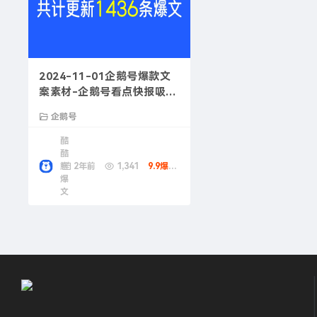
2024-11-01企鹅号爆款文
案素材-企鹅号看点快报吸引
人标题案例
企鹅号
酷
酷
熊
2年前
1,341
9.9爆款币
爆
文