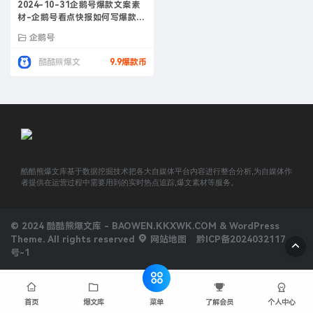
2024-10-31企鹅号爆款文案素
材-企鹅号看点快报如何写爆款文
案
企鹅号
酷酷熊爆文
9.9爆款币
酷酷熊爆文库基于数据挖掘技术把各大自媒体平台内容进行整合分析,为自媒体作
者提供在运营过程中需要用到的实时热点追踪,爆文素材等服务。
© 2024 酷酷熊爆文库 - BAOWEN.KKXWK.COM & WordPress
Theme. All rights reserved
网站地图
黔ICP备2024032117
号-1
菜单
首页
爆文库
了解会员
个人中心