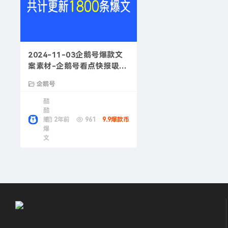
2024-11-03企鹅号爆款文
案素材-企鹅号看点快报吸引
人文案
企鹅号
酷
酷
熊
2年前
961
9.9爆款币
爆
文