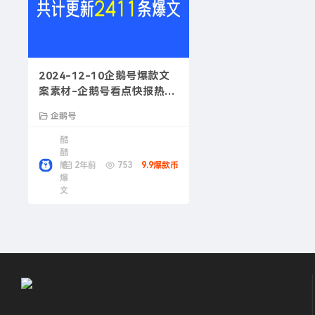
2024-12-10企鹅号爆款文
案素材-企鹅号看点快报热门
文章
企鹅号
酷
酷
熊
2年前
753
9.9爆款币
爆
文