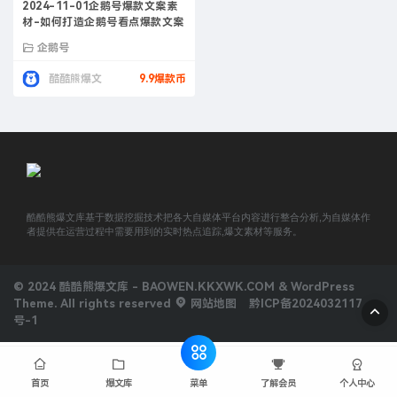
2024-11-01企鹅号爆款文案素
材-如何打造企鹅号看点爆款文案
企鹅号
酷酷熊爆文
9.9爆款币
酷酷熊爆文库基于数据挖掘技术把各大自媒体平台内容进行整合分析,为自媒体作
者提供在运营过程中需要用到的实时热点追踪,爆文素材等服务。
© 2024 酷酷熊爆文库 - BAOWEN.KKXWK.COM & WordPress
Theme. All rights reserved
网站地图
黔ICP备2024032117
号-1
菜单
首页
爆文库
了解会员
个人中心