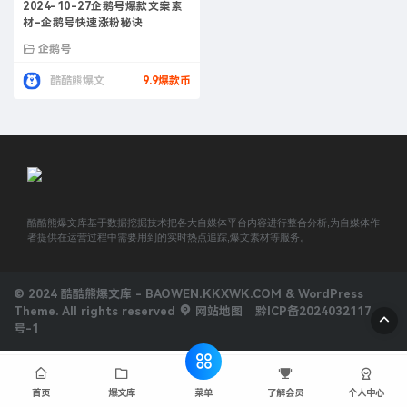
2024-10-27企鹅号爆款文案素
材-企鹅号快速涨粉秘诀
企鹅号
酷酷熊爆文
9.9爆款币
酷酷熊爆文库基于数据挖掘技术把各大自媒体平台内容进行整合分析,为自媒体作
者提供在运营过程中需要用到的实时热点追踪,爆文素材等服务。
© 2024 酷酷熊爆文库 - BAOWEN.KKXWK.COM & WordPress
Theme. All rights reserved
网站地图
黔ICP备2024032117
号-1
菜单
首页
爆文库
了解会员
个人中心